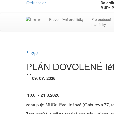
iOrdinace.cz
Do ord
MUDr. P
Prevenitivní prohlídky
Pro budoucí
maminky
reply
Zpět
PLÁN DOVOLENÉ lét
calendar_month
09. 07. 2026
10.8. - 21.8.2026
zastupuje MUDr. Eva Jašová (Gahurova 77, te
Zastupující lékař nevydává posudky, výpisy apo