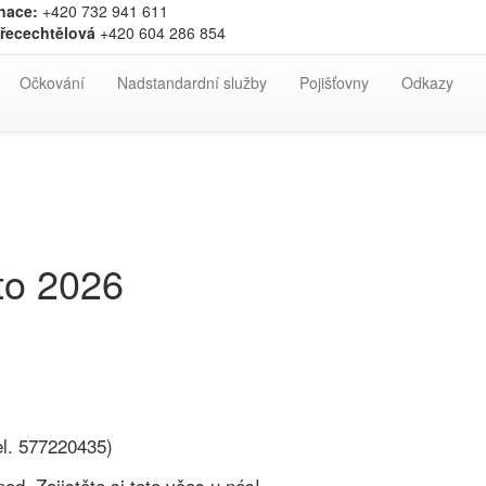
inace:
+420 732 941 611
řecechtělová
+420 604 286 854
Očkování
Nadstandardní služby
Pojišťovny
Odkazy
o 2026
l. 577220435)
d. Zajistěte si toto včas u nás!