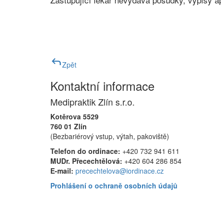
reply
Zpět
Kontaktní informace
Medipraktik Zlín s.r.o.
Kotěrova 5529
760 01 Zlín
(Bezbariérový vstup, výtah, pakoviště)
Telefon do ordinace:
+420 732 941 611
MUDr. Přecechtělová:
+420 604 286 854
E-mail:
precechtelova@iordinace.cz
Prohlášení o ochraně osobních údajů