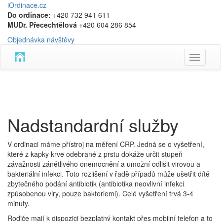
iOrdinace.cz
Do ordinace:
+420 732 941 611
MUDr. Přecechtělová
+420 604 286 854
Objednávka návštěvy
Toggle
navigati
Nadstandardní služby
V ordinaci máme přístroj na měření CRP. Jedná se o vyšetření,
které z kapky krve odebrané z prstu dokáže určit stupeň
závažnosti zánětlivého onemocnění a umožní odlišit virovou a
bakteriální infekci. Toto rozlišení v řadě případů může ušetřit dítě
zbytečného podání antibiotik (antibiotika neovlivní infekci
způsobenou viry, pouze bakteriemi). Celé vyšetření trvá 3-4
minuty.
Rodiče mají k dispozici bezplatný kontakt přes mobilní telefon a to