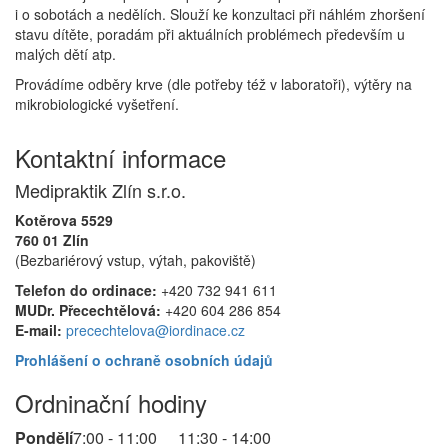
i o sobotách a nedělích. Slouží ke konzultaci při náhlém zhoršení
stavu dítěte, poradám při aktuálních problémech především u
malých dětí atp.
Provádíme odběry krve (dle potřeby též v laboratoři), výtěry na
mikrobiologické vyšetření.
Kontaktní informace
Medipraktik Zlín s.r.o.
Kotěrova 5529
760 01 Zlín
(Bezbariérový vstup, výtah, pakoviště)
Telefon do ordinace:
+420 732 941 611
MUDr. Přecechtělová:
+420 604 286 854
E-mail:
precechtelova@iordinace.cz
Prohlášení o ochraně osobních údajů
Ordninační hodiny
Pondělí
7:00 - 11:00
11:30 - 14:00